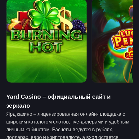
Yard Casino – официальный сайт и
зеркало
Ярд казино – лицензированная онлайн-площадка с
широким каталогом слотов, live-дилерами и удобным
личным кабинетом. Расчеты ведутся в рублях,
долларах, евро и криптовалюте, а вход остается