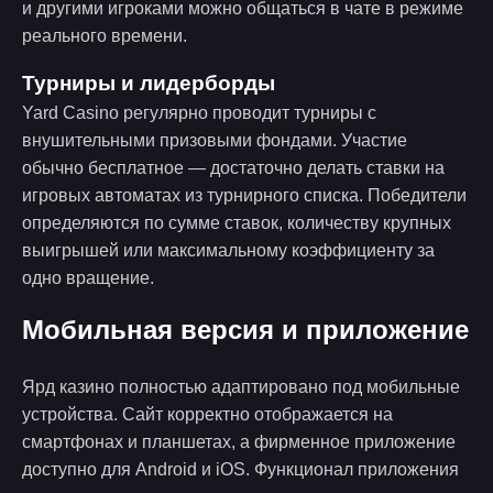
и другими игроками можно общаться в чате в режиме
реального времени.
Турниры и лидерборды
Yard Casino регулярно проводит турниры с
внушительными призовыми фондами. Участие
обычно бесплатное — достаточно делать ставки на
игровых автоматах из турнирного списка. Победители
определяются по сумме ставок, количеству крупных
выигрышей или максимальному коэффициенту за
одно вращение.
Мобильная версия и приложение
Ярд казино полностью адаптировано под мобильные
устройства. Сайт корректно отображается на
смартфонах и планшетах, а фирменное приложение
доступно для Android и iOS. Функционал приложения