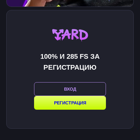
100% И 285 FS ЗА
РЕГИСТРАЦИЮ
ВХОД
РЕГИСТРАЦИЯ