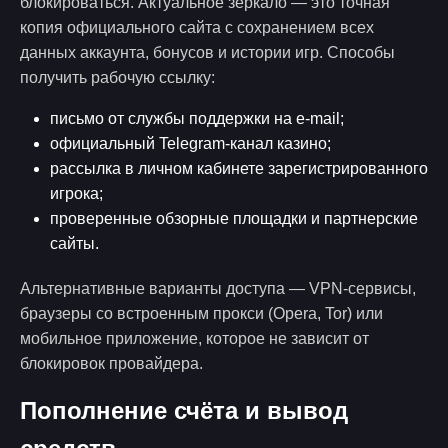
блокироваться. Актуальное зеркало — это точная
копия официального сайта с сохранением всех
данных аккаунта, бонусов и истории игр. Способы
получить рабочую ссылку:
письмо от службы поддержки на e-mail;
официальный Telegram-канал казино;
рассылка в личном кабинете зарегистрированного
игрока;
проверенные обзорные площадки и партнерские
сайты.
Альтернативные варианты доступа — VPN-сервисы,
браузеры со встроенным прокси (Opera, Tor) или
мобильное приложение, которое не зависит от
блокировок провайдера.
Пополнение счёта и вывод