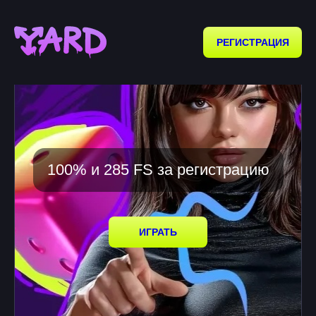
РЕГИСТРАЦИЯ
100% и 285 FS за регистрацию
ИГРАТЬ