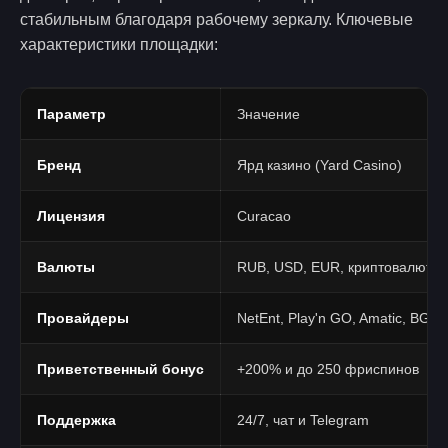
стабильным благодаря рабочему зеркалу. Ключевые
характеристики площадки:
Параметр
Значение
Бренд
Ярд казино (Yard Casino)
Лицензия
Curacao
Валюты
RUB, USD, EUR, криптовалюта
Провайдеры
NetEnt, Play'n GO, Amatic, BGam
Приветственный бонус
+200% и до 250 фриспинов
Поддержка
24/7, чат и Telegram