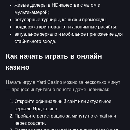
живые дилеры в HD-качестве с чатом и
мультикамерой;
регулярные турниры, кэшбэк и промокоды;
поддержка криптовалют и анонимные расчёты;
актуальное зеркало и мобильное приложение для
стабильного входа.
Как начать играть в онлайн
казино
Начать игру в Yard Casino можно за несколько минут
— процесс интуитивно понятен даже новичкам:
Откройте официальный сайт или актуальное
зеркало Ярд казино.
Пройдите регистрацию за минуту по e-mail или
через соцсети.