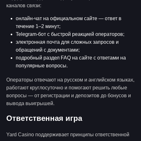
каналов связи:
онлайн-чат на официальном сайте — ответ в
течение 1–2 минут;
Telegram-бот с быстрой реакцией операторов;
электронная почта для сложных запросов и
обращений с документами;
подробный раздел FAQ на сайте с ответами на
популярные вопросы.
Операторы отвечают на русском и английском языках,
работают круглосуточно и помогают решить любые
вопросы — от регистрации и депозитов до бонусов и
вывода выигрышей.
Ответственная игра
Yard Casino поддерживает принципы ответственной