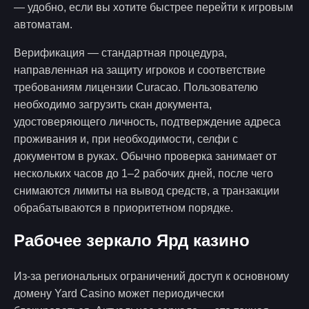
— удобно, если вы хотите быстрее перейти к игровым
автоматам.
Верификация — стандартная процедура,
направленная на защиту игроков и соответствие
требованиям лицензии Curacao. Пользователю
необходимо загрузить скан документа,
удостоверяющего личность, подтверждение адреса
проживания и, при необходимости, селфи с
документом в руках. Обычно проверка занимает от
нескольких часов до 1–2 рабочих дней, после чего
снимаются лимиты на вывод средств, а транзакции
обрабатываются в приоритетном порядке.
Рабочее зеркало Ярд казино
Из-за региональных ограничений доступ к основному
домену Yard Casino может периодически