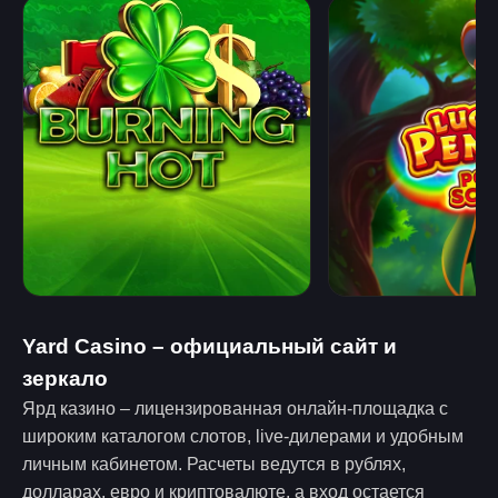
Yard Casino – официальный сайт и
зеркало
Ярд казино – лицензированная онлайн-площадка с
широким каталогом слотов, live-дилерами и удобным
личным кабинетом. Расчеты ведутся в рублях,
долларах, евро и криптовалюте, а вход остается