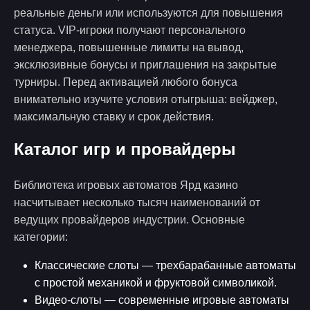
реальные деньги или используются для повышения
статуса. VIP-игроки получают персонального
менеджера, повышенные лимиты на вывод,
эксклюзивные бонусы и приглашения на закрытые
турниры. Перед активацией любого бонуса
внимательно изучите условия отыгрыша: вейджер,
максимальную ставку и срок действия.
Каталог игр и провайдеры
Библиотека игровых автоматов Ярд казино
насчитывает несколько тысяч наименований от
ведущих провайдеров индустрии. Основные
категории:
Классические слоты — трехбарабанные автоматы
с простой механикой и фруктовой символикой.
Видео-слоты — современные игровые автоматы