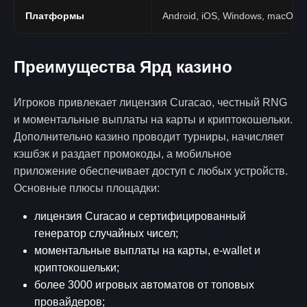
Платформы
Android, iOS, Windows, macOS
Преимущества Ярд казино
Игроков привлекает лицензия Curacao, честный RNG
и моментальные выплаты на карты и криптокошельки.
Дополнительно казино проводит турниры, начисляет
кэшбэк и раздает промокоды, а мобильное
приложение обеспечивает доступ с любых устройств.
Основные плюсы площадки:
лицензия Curacao и сертифицированный
генератор случайных чисел;
моментальные выплаты на карты, e-wallet и
криптокошельки;
более 3000 игровых автоматов от топовых
провайдеров;