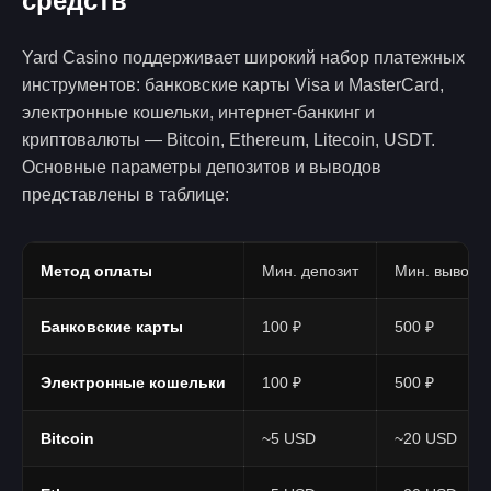
средств
Yard Casino поддерживает широкий набор платежных
инструментов: банковские карты Visa и MasterCard,
электронные кошельки, интернет-банкинг и
криптовалюты — Bitcoin, Ethereum, Litecoin, USDT.
Основные параметры депозитов и выводов
представлены в таблице:
Метод оплаты
Мин. депозит
Мин. вывод
Банковские карты
100 ₽
500 ₽
Электронные кошельки
100 ₽
500 ₽
Bitcoin
~5 USD
~20 USD