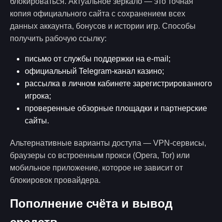
блокироваться. Актуальное зеркало — это точная
копия официального сайта с сохранением всех
данных аккаунта, бонусов и истории игр. Способы
получить рабочую ссылку:
письмо от службы поддержки на e-mail;
официальный Telegram-канал казино;
рассылка в личном кабинете зарегистрированного
игрока;
проверенные обзорные площадки и партнерские
сайты.
Альтернативные варианты доступа — VPN-сервисы,
браузеры со встроенным прокси (Opera, Tor) или
мобильное приложение, которое не зависит от
блокировок провайдера.
Пополнение счёта и вывод