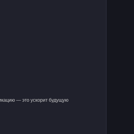
икацию — это ускорит будущую