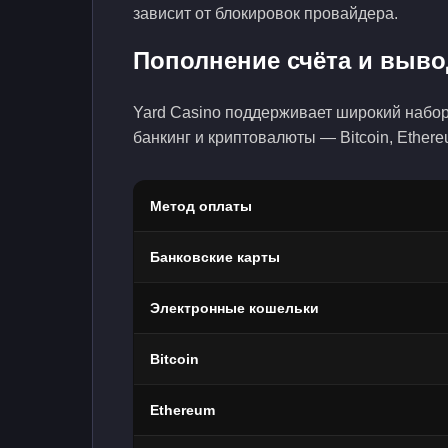
зависит от блокировок провайдера.
Пополнение счёта и выво
Yard Casino поддерживает широкий набор 
банкинг и криптовалюты — Bitcoin, Ether
Метод оплаты
Банковские карты
Электронные кошельки
Bitcoin
Ethereum