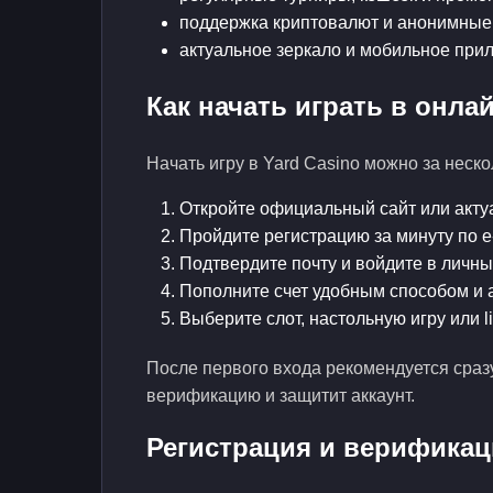
поддержка криптовалют и анонимные
актуальное зеркало и мобильное прил
Как начать играть в онла
Начать игру в Yard Casino можно за неск
Откройте официальный сайт или акту
Пройдите регистрацию за минуту по e-
Подтвердите почту и войдите в личны
Пополните счет удобным способом и 
Выберите слот, настольную игру или li
После первого входа рекомендуется сраз
верификацию и защитит аккаунт.
Регистрация и верифика