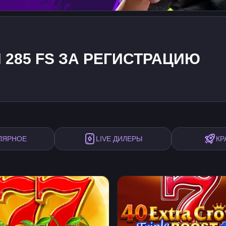
И 285 FS ЗА РЕГИСТРАЦИЮ
ЛЯРНОЕ
LIVE ДИЛЕРЫ
КР