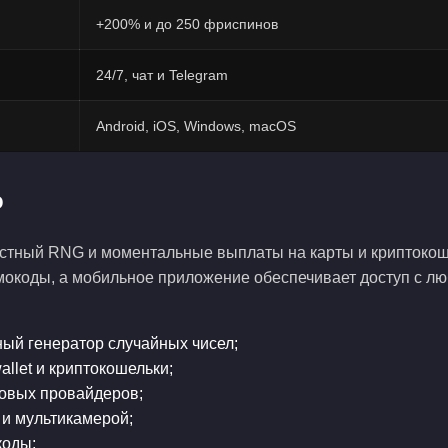
+200% и до 250 фриспинов
24/7, чат и Telegram
Android, iOS, Windows, macOS
о
естный RNG и моментальные выплаты на карты и криптокош
омокоды, а мобильное приложение обеспечивает доступ с л
ый генератор случайных чисел;
llet и криптокошельки;
повых провайдеров;
 и мультикамерой;
коды;