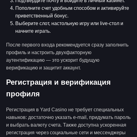
Подтвердите почту и войдите в личный кабинет.
Пополните счет удобным способом и активируйте
приветственный бонус.
Выберите слот, настольную игру или live-стол и
начните играть.
После первого входа рекомендуется сразу заполнить
профиль и настроить двухфакторную
аутентификацию — это ускорит будущую
верификацию и защитит аккаунт.
Регистрация и верификация
профиля
Регистрация в Yard Casino не требует специальных
навыков: достаточно указать e-mail, придумать пароль
и выбрать валюту счета. Также доступна ускоренная
регистрация через социальные сети и мессенджеры