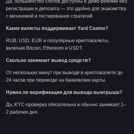
Да, большинство слотов доступны в демо-режиме без
регистрации и депозита — это удобно для знакомства
с механикой и тестирования стратегий.
Какие валюты поддерживает Yard Casino?
RUB, USD, EUR и популярные криптовалюты,
включая Bitcoin, Ethereum и USDT.
Сколько занимает вывод средств?
От нескольких минут при выводе в криптовалюте до
24 часов при переводе на банковские карты.
Нужна ли верификация для вывода выигрыша?
Да, KYC-проверка обязательна и обычно занимает 1–
2 рабочих дня.