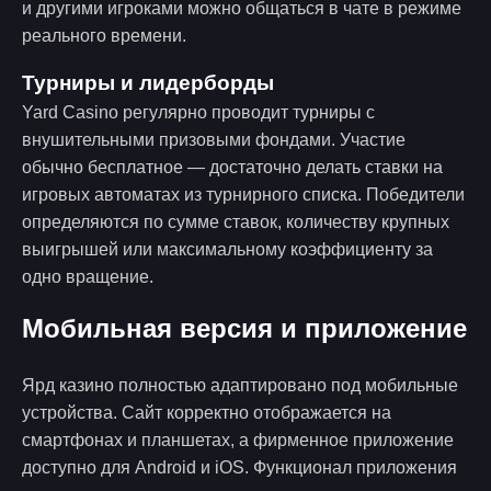
и другими игроками можно общаться в чате в режиме
реального времени.
Турниры и лидерборды
Yard Casino регулярно проводит турниры с
внушительными призовыми фондами. Участие
обычно бесплатное — достаточно делать ставки на
игровых автоматах из турнирного списка. Победители
определяются по сумме ставок, количеству крупных
выигрышей или максимальному коэффициенту за
одно вращение.
Мобильная версия и приложение
Ярд казино полностью адаптировано под мобильные
устройства. Сайт корректно отображается на
смартфонах и планшетах, а фирменное приложение
доступно для Android и iOS. Функционал приложения