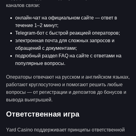
каналов связи:
онлайн-чат на официальном сайте — ответ в
течение 1–2 минут;
Telegram-бот с быстрой реакцией операторов;
электронная почта для сложных запросов и
обращений с документами;
подробный раздел FAQ на сайте с ответами на
популярные вопросы.
Операторы отвечают на русском и английском языках,
работают круглосуточно и помогают решить любые
вопросы — от регистрации и депозитов до бонусов и
вывода выигрышей.
Ответственная игра
Yard Casino поддерживает принципы ответственной