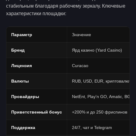
стабильным благодаря рабочему зеркалу. Ключевые
характеристики площадки:
Параметр
Значение
Бренд
Ярд казино (Yard Casino)
Лицензия
Curacao
Валюты
RUB, USD, EUR, криптовалюта
Провайдеры
NetEnt, Play'n GO, Amatic, BGam
Приветственный бонус
+200% и до 250 фриспинов
Поддержка
24/7, чат и Telegram