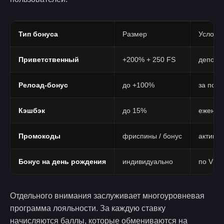
Тип бонуса
Размер
Услови
Приветственный
+200% + 250 FS
депозит
Релоад-бонус
до +100%
за пов
Кэшбэк
до 15%
еженед
Промокоды
фриспины / бонус
активац
Бонус на день рождения
индивидуально
по VIP-
Отдельного внимания заслуживает многоуровневая
программа лояльности. За каждую ставку
начисляются баллы, которые обмениваются на