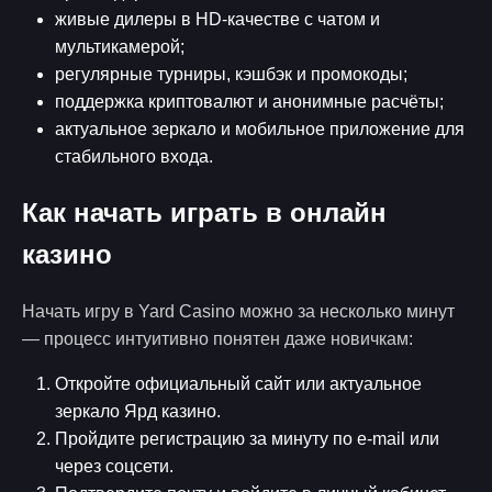
живые дилеры в HD-качестве с чатом и
мультикамерой;
регулярные турниры, кэшбэк и промокоды;
поддержка криптовалют и анонимные расчёты;
актуальное зеркало и мобильное приложение для
стабильного входа.
Как начать играть в онлайн
казино
Начать игру в Yard Casino можно за несколько минут
— процесс интуитивно понятен даже новичкам:
Откройте официальный сайт или актуальное
зеркало Ярд казино.
Пройдите регистрацию за минуту по e-mail или
через соцсети.