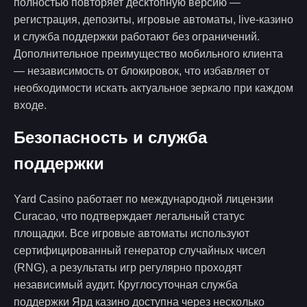
полностью повторяет десктопную версию —
регистрация, депозиты, игровые автоматы, live-казино
и служба поддержки работают без ограничений.
Дополнительное преимущество мобильного клиента
— независимость от блокировок, что избавляет от
необходимости искать актуальное зеркало при каждом
входе.
Безопасность и служба
поддержки
Yard Casino работает по международной лицензии
Curacao, что подтверждает легальный статус
площадки. Все игровые автоматы используют
сертифицированный генератор случайных чисел
(RNG), а результаты игр регулярно проходят
независимый аудит. Круглосуточная служба
поддержки Ярд казино доступна через несколько