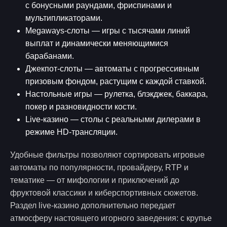
с бонусными раундами, фриспинами и
мультипликаторами.
Megaways-слоты — игры с тысячами линий
выплат и динамически меняющимися
барабанами.
Джекпот-слоты — автоматы с прогрессивным
призовым фондом, растущим с каждой ставкой.
Настольные игры — рулетка, блэкджек, баккара,
покер и разновидности кости.
Live-казино — столы с реальными дилерами в
режиме HD-трансляции.
Удобные фильтры позволяют сортировать игровые
автоматы по популярности, провайдеру, RTP и
тематике — от мифологии и приключений до
фруктовой классики и киберспортивных сюжетов.
Раздел live-казино дополнительно передает
атмосферу настоящего игорного заведения: с крупье