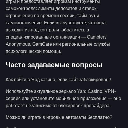
игры и предоставляет игрокам инструменты
самоконтроля: лимиты депозитов и ставок,
ограничения по времени сессии, тайм-аут и
самоисключение. Если вы чувствуете, что игра
выходит из-под контроля, обратитесь в
специализированные организации — Gamblers
Anonymous, GamCare или региональные службы
психологической помощи.
Часто задаваемые вопросы
Как войти в Ярд казино, если сайт заблокирован?
Используйте актуальное зеркало Yard Casino, VPN-
сервис или установите мобильное приложение — оно
работает независимо от блокировок провайдера.
Можно ли играть в игровые автоматы бесплатно?