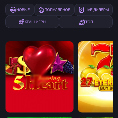
НОВЫЕ
ПОПУЛЯРНОЕ
LIVE ДИЛЕРЫ
КРАШ ИГРЫ
ТОП