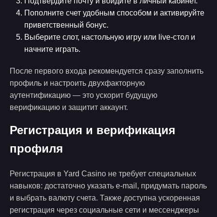
Подтвердите почту и войдите в личный кабинет.
Пополните счет удобным способом и активируйте
приветственный бонус.
Выберите слот, настольную игру или live-стол и
начните играть.
После первого входа рекомендуется сразу заполнить
профиль и настроить двухфакторную
аутентификацию — это ускорит будущую
верификацию и защитит аккаунт.
Регистрация и верификация
профиля
Регистрация в Yard Casino не требует специальных
навыков: достаточно указать e-mail, придумать пароль
и выбрать валюту счета. Также доступна ускоренная
регистрация через социальные сети и мессенджеры