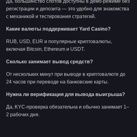
Да, большинство слотов доступны в демо-режиме без
регистрации и депозита — это удобно для знакомства
с механикой и тестирования стратегий.
Какие валюты поддерживает Yard Casino?
RUB, USD, EUR и популярные криптовалюты,
включая Bitcoin, Ethereum и USDT.
Сколько занимает вывод средств?
От нескольких минут при выводе в криптовалюте до
24 часов при переводе на банковские карты.
Нужна ли верификация для вывода выигрыша?
Да, KYC-проверка обязательна и обычно занимает 1–
2 рабочих дня.