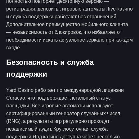
полностью повторяет десктопную версию —
регистрация, депозиты, игровые автоматы, live-казино
и служба поддержки работают без ограничений.
Дополнительное преимущество мобильного клиента
— независимость от блокировок, что избавляет от
необходимости искать актуальное зеркало при каждом
входе.
Безопасность и служба
поддержки
Yard Casino работает по международной лицензии
Curacao, что подтверждает легальный статус
площадки. Все игровые автоматы используют
сертифицированный генератор случайных чисел
(RNG), а результаты игр регулярно проходят
независимый аудит. Круглосуточная служба
поддержки Ярд казино доступна через несколько