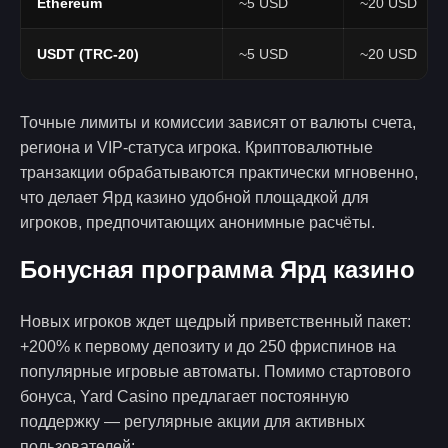
Ethereum
~5 USD
~20 USD
USDT (TRC-20)
~5 USD
~20 USD
Точные лимиты и комиссии зависят от валюты счета,
региона и VIP-статуса игрока. Криптовалютные
транзакции обрабатываются практически мгновенно,
что делает Ярд казино удобной площадкой для
игроков, предпочитающих анонимные расчёты.
Бонусная программа Ярд казино
Новых игроков ждет щедрый приветственный пакет:
+200% к первому депозиту и до 250 фриспинов на
популярные игровые автоматы. Помимо стартового
бонуса, Yard Casino предлагает постоянную
поддержку — регулярные акции для активных
пользователей: