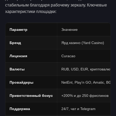
стабильным благодаря рабочему зеркалу. Ключевые
характеристики площадки:
Параметр
Значение
Бренд
Ярд казино (Yard Casino)
Лицензия
Curacao
Валюты
RUB, USD, EUR, криптовалюта
Провайдеры
NetEnt, Play'n GO, Amatic, BGam
Приветственный бонус
+200% и до 250 фриспинов
Поддержка
24/7, чат и Telegram