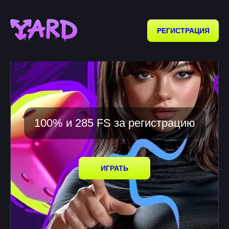
РЕГИСТРАЦИЯ
100% и 285 FS за регистрацию
ИГРАТЬ