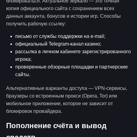
блокироваться. Актуальное зеркало — это точная
копия официального сайта с сохранением всех
данных аккаунта, бонусов и истории игр. Способы
получить рабочую ссылку:
письмо от службы поддержки на e-mail;
официальный Telegram-канал казино;
рассылка в личном кабинете зарегистрированного
игрока;
проверенные обзорные площадки и партнерские
сайты.
Альтернативные варианты доступа — VPN-сервисы,
браузеры со встроенным прокси (Opera, Tor) или
мобильное приложение, которое не зависит от
блокировок провайдера.
Пополнение счёта и вывод