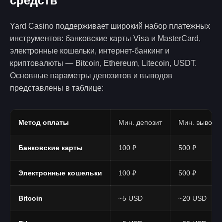
средств
Yard Casino поддерживает широкий набор платежных
инструментов: банковские карты Visa и MasterCard,
электронные кошельки, интернет-банкинг и
криптовалюты — Bitcoin, Ethereum, Litecoin, USDT.
Основные параметры депозитов и выводов
представлены в таблице:
Метод оплаты
Мин. депозит
Мин. вывод
Банковские карты
100 ₽
500 ₽
Электронные кошельки
100 ₽
500 ₽
Bitcoin
~5 USD
~20 USD