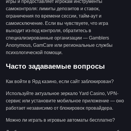
игры и предоставляет игрокам инструменты
самоконтроля: лимиты депозитов и ставок,
ограничения по времени сессии, тайм-аут и
самоисключение. Если вы чувствуете, что игра
выходит из-под контроля, обратитесь в
специализированные организации — Gamblers
Anonymous, GamCare или региональные службы
психологической помощи.
Часто задаваемые вопросы
Как войти в Ярд казино, если сайт заблокирован?
Используйте актуальное зеркало Yard Casino, VPN-
сервис или установите мобильное приложение — оно
работает независимо от блокировок провайдера.
Можно ли играть в игровые автоматы бесплатно?