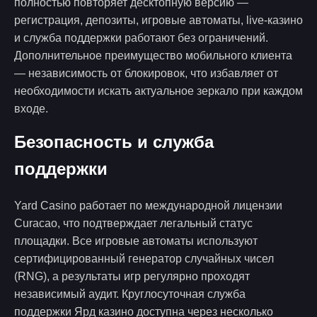
полностью повторяет десктопную версию —
регистрация, депозиты, игровые автоматы, live-казино
и служба поддержки работают без ограничений.
Дополнительное преимущество мобильного клиента
— независимость от блокировок, что избавляет от
необходимости искать актуальное зеркало при каждом
входе.
Безопасность и служба
поддержки
Yard Casino работает по международной лицензии
Curacao, что подтверждает легальный статус
площадки. Все игровые автоматы используют
сертифицированный генератор случайных чисел
(RNG), а результаты игр регулярно проходят
независимый аудит. Круглосуточная служба
поддержки Ярд казино доступна через несколько