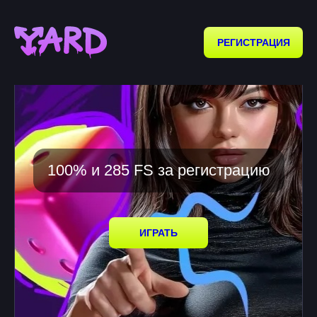
РЕГИСТРАЦИЯ
100% и 285 FS за регистрацию
ИГРАТЬ