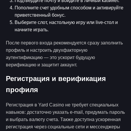
Подтвердите почту и войдите в личный кабинет.
Пополните счет удобным способом и активируйте
приветственный бонус.
Выберите слот, настольную игру или live-стол и
начните играть.
После первого входа рекомендуется сразу заполнить
профиль и настроить двухфакторную
аутентификацию — это ускорит будущую
верификацию и защитит аккаунт.
Регистрация и верификация
профиля
Регистрация в Yard Casino не требует специальных
навыков: достаточно указать e-mail, придумать пароль
и выбрать валюту счета. Также доступна ускоренная
регистрация через социальные сети и мессенджеры