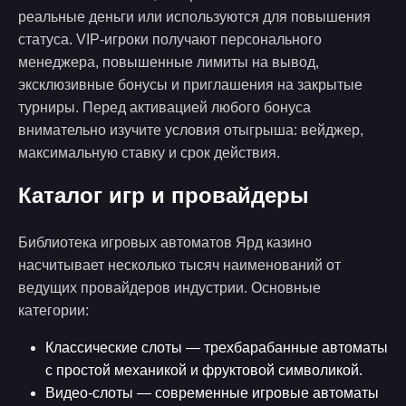
реальные деньги или используются для повышения
статуса. VIP-игроки получают персонального
менеджера, повышенные лимиты на вывод,
эксклюзивные бонусы и приглашения на закрытые
турниры. Перед активацией любого бонуса
внимательно изучите условия отыгрыша: вейджер,
максимальную ставку и срок действия.
Каталог игр и провайдеры
Библиотека игровых автоматов Ярд казино
насчитывает несколько тысяч наименований от
ведущих провайдеров индустрии. Основные
категории:
Классические слоты — трехбарабанные автоматы
с простой механикой и фруктовой символикой.
Видео-слоты — современные игровые автоматы