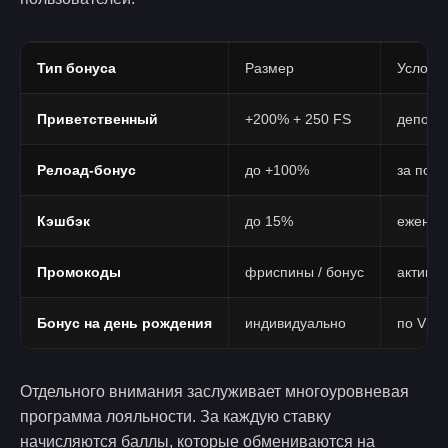
Тип бонуса
Размер
Услови
Приветственный
+200% + 250 FS
депозит
Релоад-бонус
до +100%
за пов
Кэшбэк
до 15%
еженед
Промокоды
фриспины / бонус
активац
Бонус на день рождения
индивидуально
по VIP-
Отдельного внимания заслуживает многоуровневая
программа лояльности. За каждую ставку
начисляются баллы, которые обмениваются на