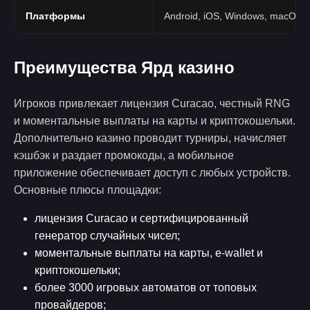
Платформы
Android, iOS, Windows, macOS
Преимущества Ярд казино
Игроков привлекает лицензия Curacao, честный RNG
и моментальные выплаты на карты и криптокошельки.
Дополнительно казино проводит турниры, начисляет
кэшбэк и раздает промокоды, а мобильное
приложение обеспечивает доступ с любых устройств.
Основные плюсы площадки:
лицензия Curacao и сертифицированный
генератор случайных чисел;
моментальные выплаты на карты, e-wallet и
криптокошельки;
более 3000 игровых автоматов от топовых
провайдеров;