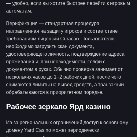
— удобно, если вы хотите быстрее перейти к игровым
автоматам.
Верификация — стандартная процедура,
направленная на защиту игроков и соответствие
требованиям лицензии Curacao. Пользователю
необходимо загрузить скан документа,
удостоверяющего личность, подтверждение адреса
проживания и, при необходимости, селфи с
документом в руках. Обычно проверка занимает от
нескольких часов до 1–2 рабочих дней, после чего
снимаются лимиты на вывод средств, а транзакции
обрабатываются в приоритетном порядке.
Рабочее зеркало Ярд казино
Из-за региональных ограничений доступ к основному
домену Yard Casino может периодически