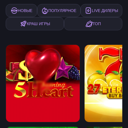
НОВЫЕ
ПОПУЛЯРНОЕ
LIVE ДИЛЕРЫ
КРАШ ИГРЫ
ТОП