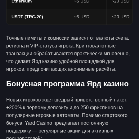
Ethereum
~5 USD
~20 USD
USDT (TRC-20)
~5 USD
~20 USD
Точные лимиты и комиссии зависят от валюты счета,
региона и VIP-статуса игрока. Криптовалютные
транзакции обрабатываются практически мгновенно,
что делает Ярд казино удобной площадкой для
игроков, предпочитающих анонимные расчёты.
Бонусная программа Ярд казино
Новых игроков ждет щедрый приветственный пакет:
+200% к первому депозиту и до 250 фриспинов на
популярные игровые автоматы. Помимо стартового
бонуса, Yard Casino предлагает постоянную
поддержку — регулярные акции для активных
пользователей: