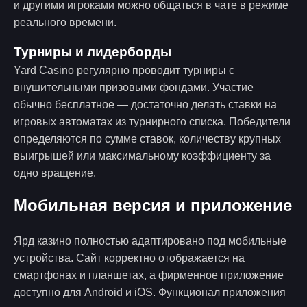
и другими игроками можно общаться в чате в режиме
реального времени.
Турниры и лидерборды
Yard Casino регулярно проводит турниры с
внушительными призовыми фондами. Участие
обычно бесплатное — достаточно делать ставки на
игровых автоматах из турнирного списка. Победители
определяются по сумме ставок, количеству крупных
выигрышей или максимальному коэффициенту за
одно вращение.
Мобильная версия и приложение
Ярд казино полностью адаптировано под мобильные
устройства. Сайт корректно отображается на
смартфонах и планшетах, а фирменное приложение
доступно для Android и iOS. Функционал приложения