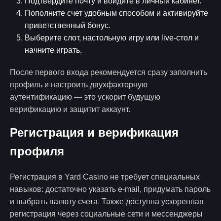
Подтвердите почту и войдите в личный кабинет.
Пополните счет удобным способом и активируйте
приветственный бонус.
Выберите слот, настольную игру или live-стол и
начните играть.
После первого входа рекомендуется сразу заполнить
профиль и настроить двухфакторную
аутентификацию — это ускорит будущую
верификацию и защитит аккаунт.
Регистрация и верификация
профиля
Регистрация в Yard Casino не требует специальных
навыков: достаточно указать e-mail, придумать пароль
и выбрать валюту счета. Также доступна ускоренная
регистрация через социальные сети и мессенджеры