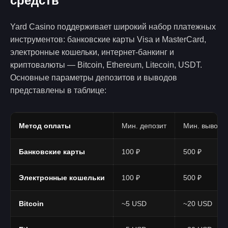
средств
Yard Casino поддерживает широкий набор платежных
инструментов: банковские карты Visa и MasterCard,
электронные кошельки, интернет-банкинг и
криптовалюты — Bitcoin, Ethereum, Litecoin, USDT.
Основные параметры депозитов и выводов
представлены в таблице:
Метод оплаты
Мин. депозит
Мин. вывод
Банковские карты
100 ₽
500 ₽
Электронные кошельки
100 ₽
500 ₽
Bitcoin
~5 USD
~20 USD