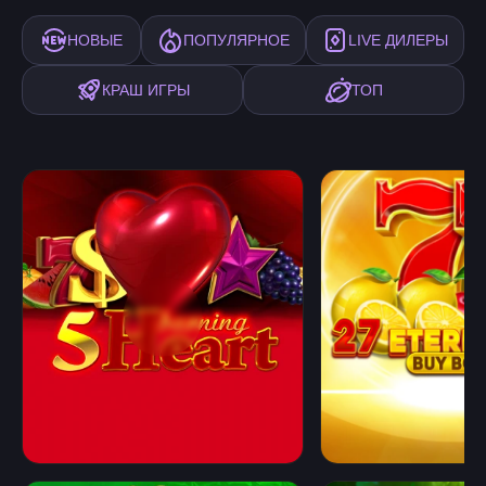
НОВЫЕ
ПОПУЛЯРНОЕ
LIVE ДИЛЕРЫ
КРАШ ИГРЫ
ТОП