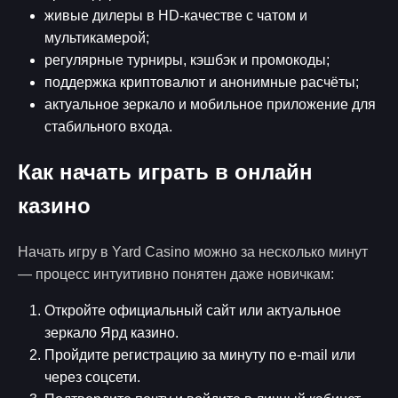
живые дилеры в HD-качестве с чатом и
мультикамерой;
регулярные турниры, кэшбэк и промокоды;
поддержка криптовалют и анонимные расчёты;
актуальное зеркало и мобильное приложение для
стабильного входа.
Как начать играть в онлайн
казино
Начать игру в Yard Casino можно за несколько минут
— процесс интуитивно понятен даже новичкам:
Откройте официальный сайт или актуальное
зеркало Ярд казино.
Пройдите регистрацию за минуту по e-mail или
через соцсети.