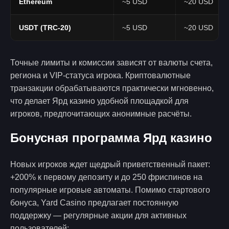
Ethereum
~5 USD
~20 USD
USDT (TRC-20)
~5 USD
~20 USD
Точные лимиты и комиссии зависят от валюты счета,
региона и VIP-статуса игрока. Криптовалютные
транзакции обрабатываются практически мгновенно,
что делает Ярд казино удобной площадкой для
игроков, предпочитающих анонимные расчёты.
Бонусная программа Ярд казино
Новых игроков ждет щедрый приветственный пакет:
+200% к первому депозиту и до 250 фриспинов на
популярные игровые автоматы. Помимо стартового
бонуса, Yard Casino предлагает постоянную
поддержку — регулярные акции для активных
пользователей: