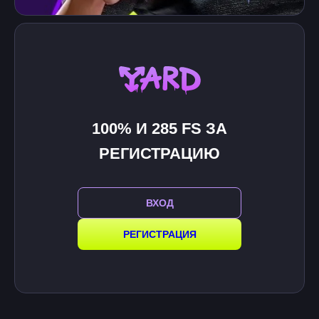
100% И 285 FS ЗА
РЕГИСТРАЦИЮ
ВХОД
РЕГИСТРАЦИЯ