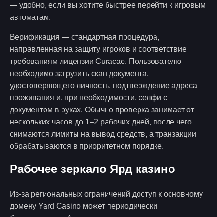
— удобно, если вы хотите быстрее перейти к игровым
автоматам.
Верификация — стандартная процедура,
направленная на защиту игроков и соответствие
требованиям лицензии Curacao. Пользователю
необходимо загрузить скан документа,
удостоверяющего личность, подтверждение адреса
проживания и, при необходимости, селфи с
документом в руках. Обычно проверка занимает от
нескольких часов до 1–2 рабочих дней, после чего
снимаются лимиты на вывод средств, а транзакции
обрабатываются в приоритетном порядке.
Рабочее зеркало Ярд казино
Из-за региональных ограничений доступ к основному
домену Yard Casino может периодически