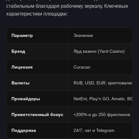
стабильным благодаря рабочему зеркалу. Ключевые
характеристики площадки:
Параметр
Значение
Бренд
Ярд казино (Yard Casino)
Лицензия
Curacao
Валюты
RUB, USD, EUR, криптовалюта
Провайдеры
NetEnt, Play'n GO, Amatic, BGam
Приветственный бонус
+200% и до 250 фриспинов
Поддержка
24/7, чат и Telegram