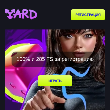
РЕГИСТРАЦИЯ
100% и 285 FS за регистрацию
ИГРАТЬ