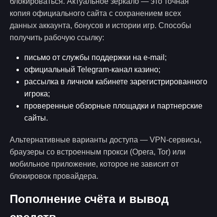
блокироваться. Актуальное зеркало — это точная
копия официального сайта с сохранением всех
данных аккаунта, бонусов и истории игр. Способы
получить рабочую ссылку:
письмо от службы поддержки на e-mail;
официальный Telegram-канал казино;
рассылка в личном кабинете зарегистрированного
игрока;
проверенные обзорные площадки и партнерские
сайты.
Альтернативные варианты доступа — VPN-сервисы,
браузеры со встроенным прокси (Opera, Tor) или
мобильное приложение, которое не зависит от
блокировок провайдера.
Пополнение счёта и вывод