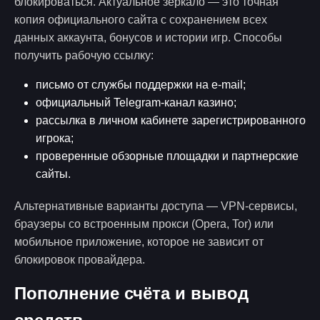
блокироваться. Актуальное зеркало — это точная
копия официального сайта с сохранением всех
данных аккаунта, бонусов и истории игр. Способы
получить рабочую ссылку:
письмо от службы поддержки на e-mail;
официальный Telegram-канал казино;
рассылка в личном кабинете зарегистрированного
игрока;
проверенные обзорные площадки и партнерские
сайты.
Альтернативные варианты доступа — VPN-сервисы,
браузеры со встроенным прокси (Opera, Tor) или
мобильное приложение, которое не зависит от
блокировок провайдера.
Пополнение счёта и вывод