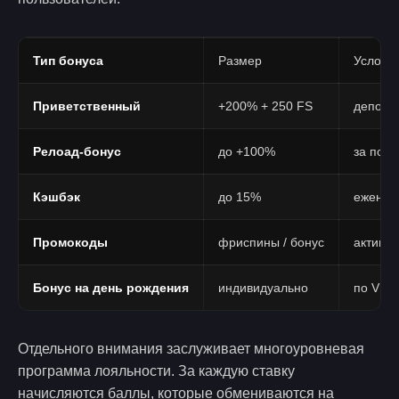
Тип бонуса
Размер
Услови
Приветственный
+200% + 250 FS
депозит
Релоад-бонус
до +100%
за пов
Кэшбэк
до 15%
еженед
Промокоды
фриспины / бонус
активац
Бонус на день рождения
индивидуально
по VIP-
Отдельного внимания заслуживает многоуровневая
программа лояльности. За каждую ставку
начисляются баллы, которые обмениваются на