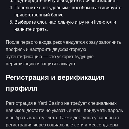
Подтвердите почту и войдите в личный кабинет.
Пополните счет удобным способом и активируйте
приветственный бонус.
Выберите слот, настольную игру или live-стол и
начните играть.
После первого входа рекомендуется сразу заполнить
профиль и настроить двухфакторную
аутентификацию — это ускорит будущую
верификацию и защитит аккаунт.
Регистрация и верификация
профиля
Регистрация в Yard Casino не требует специальных
навыков: достаточно указать e-mail, придумать пароль
и выбрать валюту счета. Также доступна ускоренная
регистрация через социальные сети и мессенджеры