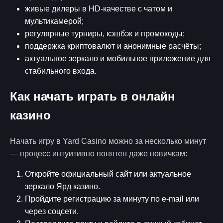
живые дилеры в HD-качестве с чатом и
мультикамерой;
регулярные турниры, кэшбэк и промокоды;
поддержка криптовалют и анонимные расчёты;
актуальное зеркало и мобильное приложение для
стабильного входа.
Как начать играть в онлайн
казино
Начать игру в Yard Casino можно за несколько минут
— процесс интуитивно понятен даже новичкам:
Откройте официальный сайт или актуальное
зеркало Ярд казино.
Пройдите регистрацию за минуту по e-mail или
через соцсети.