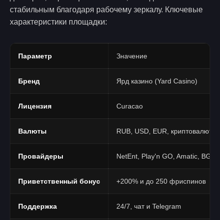
стабильным благодаря рабочему зеркалу. Ключевые
характеристики площадки:
Параметр
Значение
Бренд
Ярд казино (Yard Casino)
Лицензия
Curacao
Валюты
RUB, USD, EUR, криптовалюта
Провайдеры
NetEnt, Play'n GO, Amatic, BGam
Приветственный бонус
+200% и до 250 фриспинов
Поддержка
24/7, чат и Telegram