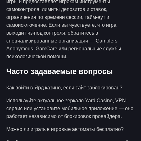
игры и предоставляет игрокам инструменты
самоконтроля: лимиты депозитов и ставок,
ограничения по времени сессии, тайм-аут и
самоисключение. Если вы чувствуете, что игра
выходит из-под контроля, обратитесь в
специализированные организации — Gamblers
Anonymous, GamCare или региональные службы
психологической помощи.
Часто задаваемые вопросы
Как войти в Ярд казино, если сайт заблокирован?
Используйте актуальное зеркало Yard Casino, VPN-
сервис или установите мобильное приложение — оно
работает независимо от блокировок провайдера.
Можно ли играть в игровые автоматы бесплатно?