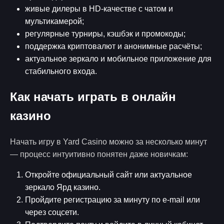
живые дилеры в HD-качестве с чатом и
мультикамерой;
регулярные турниры, кэшбэк и промокоды;
поддержка криптовалют и анонимные расчёты;
актуальное зеркало и мобильное приложение для
стабильного входа.
Как начать играть в онлайн
казино
Начать игру в Yard Casino можно за несколько минут
— процесс интуитивно понятен даже новичкам:
Откройте официальный сайт или актуальное
зеркало Ярд казино.
Пройдите регистрацию за минуту по e-mail или
через соцсети.