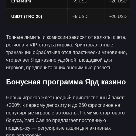
Ethereum
~5 USD
~20 USD
USDT (TRC-20)
~5 USD
~20 USD
Точные лимиты и комиссии зависят от валюты счета,
региона и VIP-статуса игрока. Криптовалютные
транзакции обрабатываются практически мгновенно,
что делает Ярд казино удобной площадкой для
игроков, предпочитающих анонимные расчёты.
Бонусная программа Ярд казино
Новых игроков ждет щедрый приветственный пакет:
+200% к первому депозиту и до 250 фриспинов на
популярные игровые автоматы. Помимо стартового
бонуса, Yard Casino предлагает постоянную
поддержку — регулярные акции для активных
пользователей: