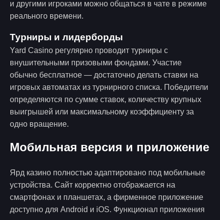
и другими игроками можно общаться в чате в режиме
реального времени.
Турниры и лидерборды
Yard Casino регулярно проводит турниры с
внушительными призовыми фондами. Участие
обычно бесплатное — достаточно делать ставки на
игровых автоматах из турнирного списка. Победители
определяются по сумме ставок, количеству крупных
выигрышей или максимальному коэффициенту за
одно вращение.
Мобильная версия и приложение
Ярд казино полностью адаптировано под мобильные
устройства. Сайт корректно отображается на
смартфонах и планшетах, а фирменное приложение
доступно для Android и iOS. Функционал приложения