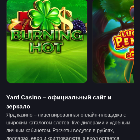
Yard Casino – официальный сайт и
зеркало
Ярд казино – лицензированная онлайн-площадка с
широким каталогом слотов, live-дилерами и удобным
личным кабинетом. Расчеты ведутся в рублях,
долларах, евро и криптовалюте, а вход остается