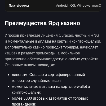
Платформы
Android, iOS, Windows, macOS
Преимущества Ярд казино
Игроков привлекает лицензия Curacao, честный RNG
и моментальные выплаты на карты и криптокошельки.
Дополнительно казино проводит турниры, начисляет
кэшбэк и раздает промокоды, а мобильное
приложение обеспечивает доступ с любых устройств.
Основные плюсы площадки:
лицензия Curacao и сертифицированный
генератор случайных чисел;
моментальные выплаты на карты, e-wallet и
криптокошельки;
более 3000 игровых автоматов от топовых
провайдеров;