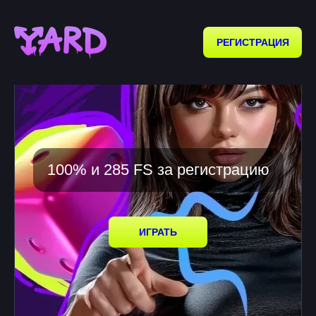
РЕГИСТРАЦИЯ
100% и 285 FS за регистрацию
ИГРАТЬ