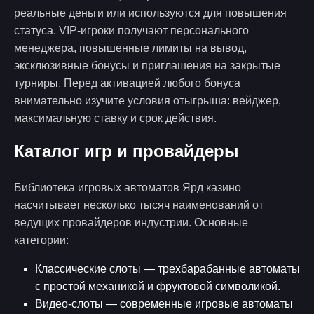
реальные деньги или используются для повышения
статуса. VIP-игроки получают персонального
менеджера, повышенные лимиты на вывод,
эксклюзивные бонусы и приглашения на закрытые
турниры. Перед активацией любого бонуса
внимательно изучите условия отыгрыша: вейджер,
максимальную ставку и срок действия.
Каталог игр и провайдеры
Библиотека игровых автоматов Ярд казино
насчитывает несколько тысяч наименований от
ведущих провайдеров индустрии. Основные
категории:
Классические слоты — трехбарабанные автоматы
с простой механикой и фруктовой символикой.
Видео-слоты — современные игровые автоматы