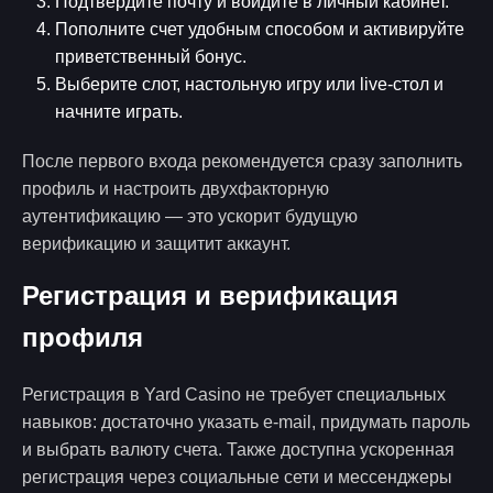
Подтвердите почту и войдите в личный кабинет.
Пополните счет удобным способом и активируйте
приветственный бонус.
Выберите слот, настольную игру или live-стол и
начните играть.
После первого входа рекомендуется сразу заполнить
профиль и настроить двухфакторную
аутентификацию — это ускорит будущую
верификацию и защитит аккаунт.
Регистрация и верификация
профиля
Регистрация в Yard Casino не требует специальных
навыков: достаточно указать e-mail, придумать пароль
и выбрать валюту счета. Также доступна ускоренная
регистрация через социальные сети и мессенджеры