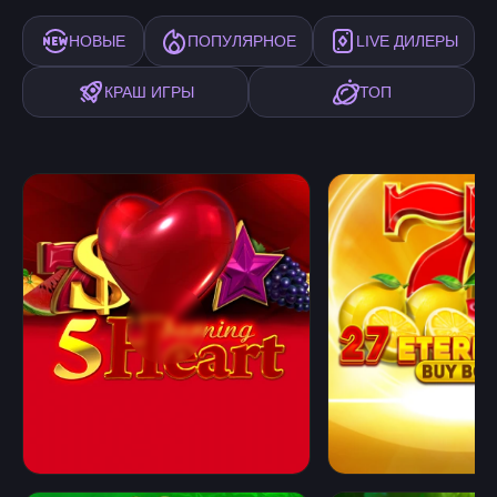
НОВЫЕ
ПОПУЛЯРНОЕ
LIVE ДИЛЕРЫ
КРАШ ИГРЫ
ТОП