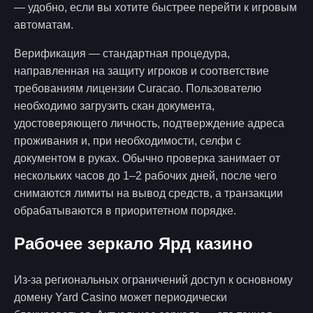
— удобно, если вы хотите быстрее перейти к игровым
автоматам.
Верификация — стандартная процедура,
направленная на защиту игроков и соответствие
требованиям лицензии Curacao. Пользователю
необходимо загрузить скан документа,
удостоверяющего личность, подтверждение адреса
проживания и, при необходимости, селфи с
документом в руках. Обычно проверка занимает от
нескольких часов до 1–2 рабочих дней, после чего
снимаются лимиты на вывод средств, а транзакции
обрабатываются в приоритетном порядке.
Рабочее зеркало Ярд казино
Из-за региональных ограничений доступ к основному
домену Yard Casino может периодически