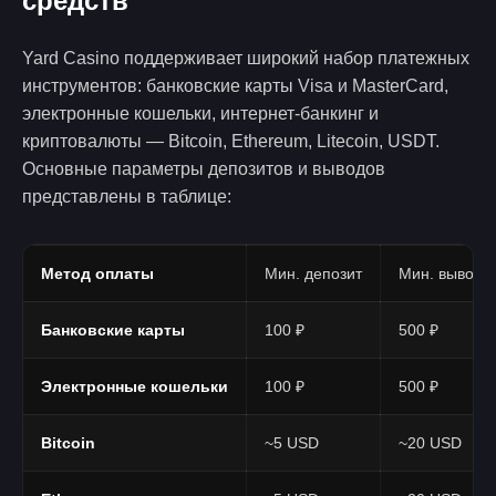
средств
Yard Casino поддерживает широкий набор платежных
инструментов: банковские карты Visa и MasterCard,
электронные кошельки, интернет-банкинг и
криптовалюты — Bitcoin, Ethereum, Litecoin, USDT.
Основные параметры депозитов и выводов
представлены в таблице:
Метод оплаты
Мин. депозит
Мин. вывод
Банковские карты
100 ₽
500 ₽
Электронные кошельки
100 ₽
500 ₽
Bitcoin
~5 USD
~20 USD