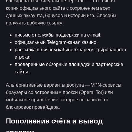
блокироваться. Актуальное зеркало — это точная
копия официального сайта с сохранением всех
данных аккаунта, бонусов и истории игр. Способы
получить рабочую ссылку:
письмо от службы поддержки на e-mail;
официальный Telegram-канал казино;
рассылка в личном кабинете зарегистрированного
игрока;
проверенные обзорные площадки и партнерские
сайты.
Альтернативные варианты доступа — VPN-сервисы,
браузеры со встроенным прокси (Opera, Tor) или
мобильное приложение, которое не зависит от
блокировок провайдера.
Пополнение счёта и вывод