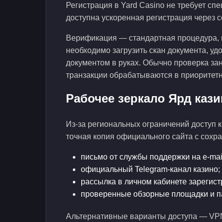
Регистрация в Yard Casino не требует спе
доступна ускоренная регистрация через 
Верификация — стандартная процедура, н
необходимо загрузить скан документа, у
документом в руках. Обычно проверка зан
транзакции обрабатываются в приоритетн
Рабочее зеркало Ярд каз
Из-за региональных ограничений доступ 
точная копия официального сайта с сохра
письмо от службы поддержки на e-mai
официальный Telegram-канал казино;
рассылка в личном кабинете зарегист
проверенные обзорные площадки и п
Альтернативные варианты доступа — VPN-