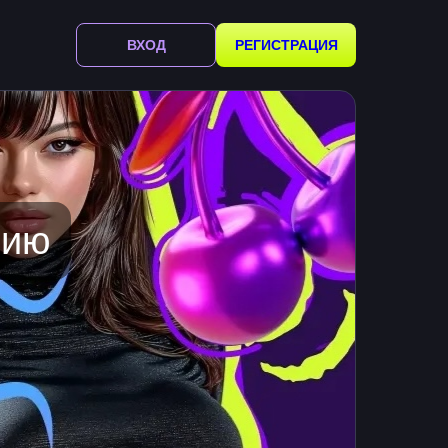
ВХОД
РЕГИСТРАЦИЯ
цию