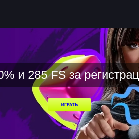
0% и 285 FS за регистра
ИГРАТЬ