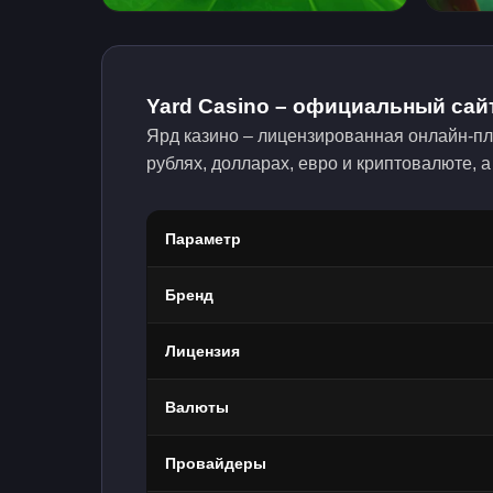
Yard Casino – официальный сайт
Ярд казино – лицензированная онлайн-пл
рублях, долларах, евро и криптовалюте, 
Параметр
Бренд
Лицензия
Валюты
Провайдеры