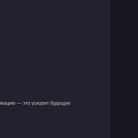
икацию — это ускорит будущую