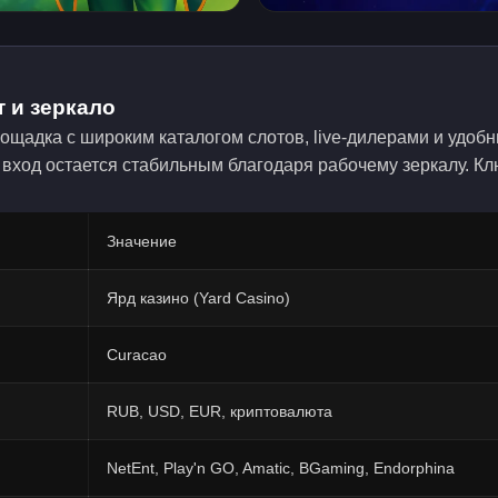
 и зеркало
ощадка с широким каталогом слотов, live-дилерами и удоб
а вход остается стабильным благодаря рабочему зеркалу. К
Значение
Ярд казино (Yard Casino)
Curacao
RUB, USD, EUR, криптовалюта
NetEnt, Play'n GO, Amatic, BGaming, Endorphina