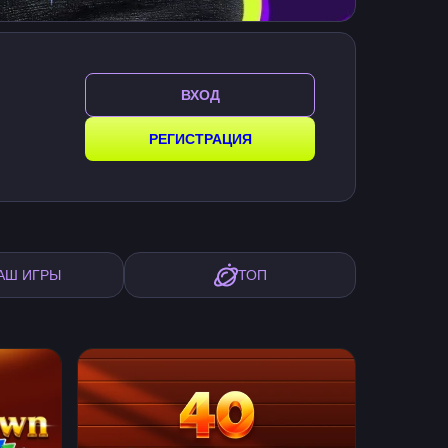
ВХОД
РЕГИСТРАЦИЯ
АШ ИГРЫ
ТОП