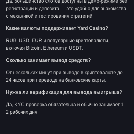
Да, большинство слотов доступны в демо-режиме без
регистрации и депозита — это удобно для знакомства
с механикой и тестирования стратегий.
Какие валюты поддерживает Yard Casino?
RUB, USD, EUR и популярные криптовалюты,
включая Bitcoin, Ethereum и USDT.
Сколько занимает вывод средств?
От нескольких минут при выводе в криптовалюте до
24 часов при переводе на банковские карты.
Нужна ли верификация для вывода выигрыша?
Да, KYC-проверка обязательна и обычно занимает 1–
2 рабочих дня.