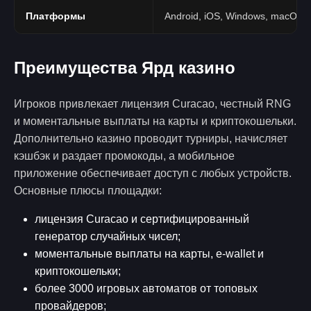
Платформы
Android, iOS, Windows, macOS
Преимущества Ярд казино
Игроков привлекает лицензия Curacao, честный RNG
и моментальные выплаты на карты и криптокошельки.
Дополнительно казино проводит турниры, начисляет
кэшбэк и раздает промокоды, а мобильное
приложение обеспечивает доступ с любых устройств.
Основные плюсы площадки:
лицензия Curacao и сертифицированный
генератор случайных чисел;
моментальные выплаты на карты, e-wallet и
криптокошельки;
более 3000 игровых автоматов от топовых
провайдеров;