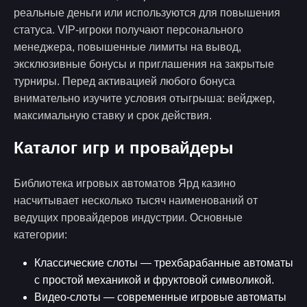
реальные деньги или используются для повышения
статуса. VIP-игроки получают персонального
менеджера, повышенные лимиты на вывод,
эксклюзивные бонусы и приглашения на закрытые
турниры. Перед активацией любого бонуса
внимательно изучите условия отыгрыша: вейджер,
максимальную ставку и срок действия.
Каталог игр и провайдеры
Библиотека игровых автоматов Ярд казино
насчитывает несколько тысяч наименований от
ведущих провайдеров индустрии. Основные
категории:
Классические слоты — трехбарабанные автоматы
с простой механикой и фруктовой символикой.
Видео-слоты — современные игровые автоматы