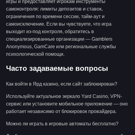
игры и предоставляет игрокам инструменты
самоконтроля: лимиты депозитов и ставок,
ограничения по времени сессии, тайм-аут и
самоисключение. Если вы чувствуете, что игра
выходит из-под контроля, обратитесь в
специализированные организации — Gamblers
Anonymous, GamCare или региональные службы
психологической помощи.
Часто задаваемые вопросы
Как войти в Ярд казино, если сайт заблокирован?
Используйте актуальное зеркало Yard Casino, VPN-
сервис или установите мобильное приложение — оно
работает независимо от блокировок провайдера.
Можно ли играть в игровые автоматы бесплатно?