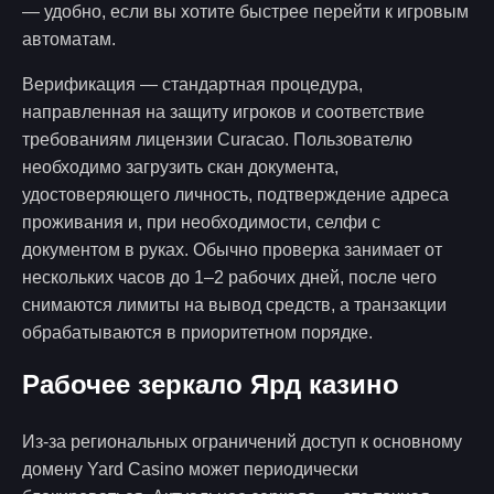
— удобно, если вы хотите быстрее перейти к игровым
автоматам.
Верификация — стандартная процедура,
направленная на защиту игроков и соответствие
требованиям лицензии Curacao. Пользователю
необходимо загрузить скан документа,
удостоверяющего личность, подтверждение адреса
проживания и, при необходимости, селфи с
документом в руках. Обычно проверка занимает от
нескольких часов до 1–2 рабочих дней, после чего
снимаются лимиты на вывод средств, а транзакции
обрабатываются в приоритетном порядке.
Рабочее зеркало Ярд казино
Из-за региональных ограничений доступ к основному
домену Yard Casino может периодически