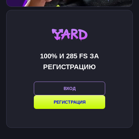
100% И 285 FS ЗА
РЕГИСТРАЦИЮ
ВХОД
РЕГИСТРАЦИЯ