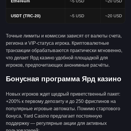
Ethereum
~5 USD
~20 USD
USDT (TRC-20)
~5 USD
~20 USD
Точные лимиты и комиссии зависят от валюты счета,
региона и VIP-статуса игрока. Криптовалютные
транзакции обрабатываются практически мгновенно,
что делает Ярд казино удобной площадкой для
игроков, предпочитающих анонимные расчёты.
Бонусная программа Ярд казино
Новых игроков ждет щедрый приветственный пакет:
+200% к первому депозиту и до 250 фриспинов на
популярные игровые автоматы. Помимо стартового
бонуса, Yard Casino предлагает постоянную
поддержку — регулярные акции для активных
пользователей: