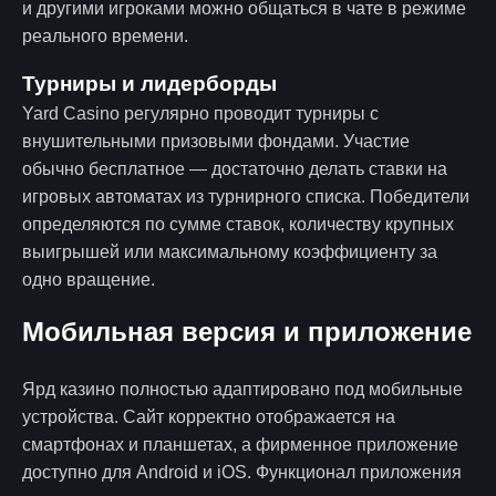
и другими игроками можно общаться в чате в режиме
реального времени.
Турниры и лидерборды
Yard Casino регулярно проводит турниры с
внушительными призовыми фондами. Участие
обычно бесплатное — достаточно делать ставки на
игровых автоматах из турнирного списка. Победители
определяются по сумме ставок, количеству крупных
выигрышей или максимальному коэффициенту за
одно вращение.
Мобильная версия и приложение
Ярд казино полностью адаптировано под мобильные
устройства. Сайт корректно отображается на
смартфонах и планшетах, а фирменное приложение
доступно для Android и iOS. Функционал приложения