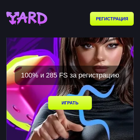
РЕГИСТРАЦИЯ
100% и 285 FS за регистрацию
ИГРАТЬ