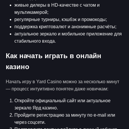
живые дилеры в HD-качестве с чатом и
мультикамерой;
регулярные турниры, кэшбэк и промокоды;
поддержка криптовалют и анонимные расчёты;
актуальное зеркало и мобильное приложение для
стабильного входа.
Как начать играть в онлайн
казино
Начать игру в Yard Casino можно за несколько минут
— процесс интуитивно понятен даже новичкам:
Откройте официальный сайт или актуальное
зеркало Ярд казино.
Пройдите регистрацию за минуту по e-mail или
через соцсети.