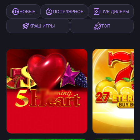
НОВЫЕ
ПОПУЛЯРНОЕ
LIVE ДИЛЕРЫ
КРАШ ИГРЫ
ТОП