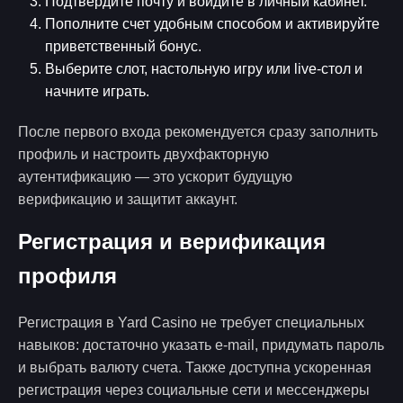
Подтвердите почту и войдите в личный кабинет.
Пополните счет удобным способом и активируйте
приветственный бонус.
Выберите слот, настольную игру или live-стол и
начните играть.
После первого входа рекомендуется сразу заполнить
профиль и настроить двухфакторную
аутентификацию — это ускорит будущую
верификацию и защитит аккаунт.
Регистрация и верификация
профиля
Регистрация в Yard Casino не требует специальных
навыков: достаточно указать e-mail, придумать пароль
и выбрать валюту счета. Также доступна ускоренная
регистрация через социальные сети и мессенджеры