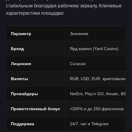
стабильным благодаря рабочему зеркалу. Ключевые
характеристики площадки:
Параметр
Значение
Бренд
Ярд казино (Yard Casino)
Лицензия
Curacao
Валюты
RUB, USD, EUR, криптовалюта
Провайдеры
NetEnt, Play'n GO, Amatic, BGam
Приветственный бонус
+200% и до 250 фриспинов
Поддержка
24/7, чат и Telegram