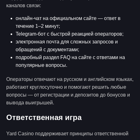
каналов связи:
онлайн-чат на официальном сайте — ответ в
течение 1–2 минут;
Telegram-бот с быстрой реакцией операторов;
электронная почта для сложных запросов и
обращений с документами;
подробный раздел FAQ на сайте с ответами на
популярные вопросы.
Операторы отвечают на русском и английском языках,
работают круглосуточно и помогают решить любые
вопросы — от регистрации и депозитов до бонусов и
вывода выигрышей.
Ответственная игра
Yard Casino поддерживает принципы ответственной