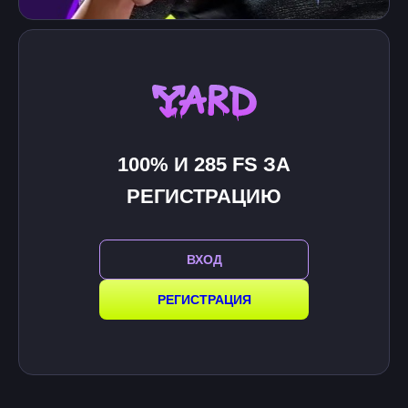
100% И 285 FS ЗА
РЕГИСТРАЦИЮ
ВХОД
РЕГИСТРАЦИЯ