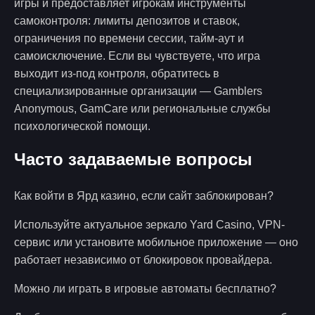
игры и предоставляет игрокам инструменты
самоконтроля: лимиты депозитов и ставок,
ограничения по времени сессии, тайм-аут и
самоисключение. Если вы чувствуете, что игра
выходит из-под контроля, обратитесь в
специализированные организации — Gamblers
Anonymous, GamCare или региональные службы
психологической помощи.
Часто задаваемые вопросы
Как войти в Ярд казино, если сайт заблокирован?
Используйте актуальное зеркало Yard Casino, VPN-
сервис или установите мобильное приложение — оно
работает независимо от блокировок провайдера.
Можно ли играть в игровые автоматы бесплатно?