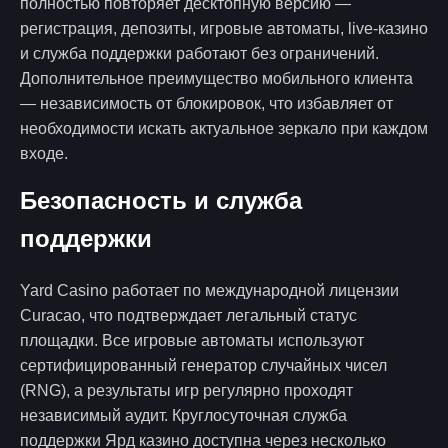
полностью повторяет десктопную версию —
регистрация, депозиты, игровые автоматы, live-казино
и служба поддержки работают без ограничений.
Дополнительное преимущество мобильного клиента
— независимость от блокировок, что избавляет от
необходимости искать актуальное зеркало при каждом
входе.
Безопасность и служба
поддержки
Yard Casino работает по международной лицензии
Curacao, что подтверждает легальный статус
площадки. Все игровые автоматы используют
сертифицированный генератор случайных чисел
(RNG), а результаты игр регулярно проходят
независимый аудит. Круглосуточная служба
поддержки Ярд казино доступна через несколько