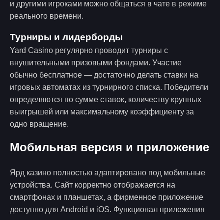
и другими игроками можно общаться в чате в режиме
реального времени.
Турниры и лидерборды
Yard Casino регулярно проводит турниры с
внушительными призовыми фондами. Участие
обычно бесплатное — достаточно делать ставки на
игровых автоматах из турнирного списка. Победители
определяются по сумме ставок, количеству крупных
выигрышей или максимальному коэффициенту за
одно вращение.
Мобильная версия и приложение
Ярд казино полностью адаптировано под мобильные
устройства. Сайт корректно отображается на
смартфонах и планшетах, а фирменное приложение
доступно для Android и iOS. Функционал приложения