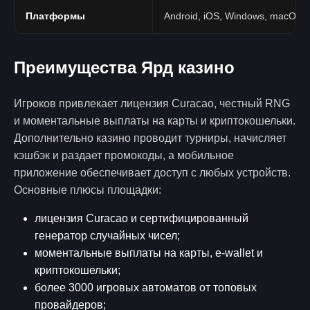
Платформы
Android, iOS, Windows, macOS
Преимущества Ярд казино
Игроков привлекает лицензия Curacao, честный RNG
и моментальные выплаты на карты и криптокошельки.
Дополнительно казино проводит турниры, начисляет
кэшбэк и раздает промокоды, а мобильное
приложение обеспечивает доступ с любых устройств.
Основные плюсы площадки:
лицензия Curacao и сертифицированный
генератор случайных чисел;
моментальные выплаты на карты, e-wallet и
криптокошельки;
более 3000 игровых автоматов от топовых
провайдеров;