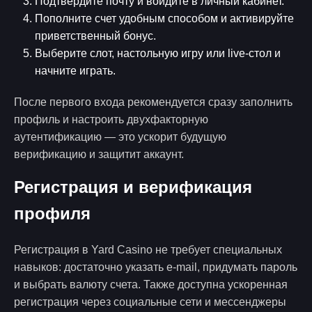
Подтвердите почту и войдите в личный кабинет.
Пополните счет удобным способом и активируйте
приветственный бонус.
Выберите слот, настольную игру или live-стол и
начните играть.
После первого входа рекомендуется сразу заполнить
профиль и настроить двухфакторную
аутентификацию — это ускорит будущую
верификацию и защитит аккаунт.
Регистрация и верификация
профиля
Регистрация в Yard Casino не требует специальных
навыков: достаточно указать e-mail, придумать пароль
и выбрать валюту счета. Также доступна ускоренная
регистрация через социальные сети и мессенджеры