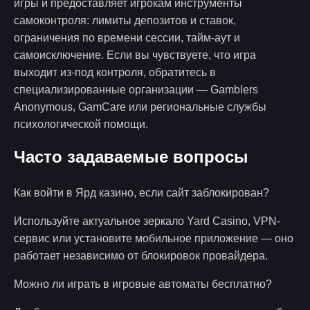
игры и предоставляет игрокам инструменты
самоконтроля: лимиты депозитов и ставок,
ограничения по времени сессии, тайм-аут и
самоисключение. Если вы чувствуете, что игра
выходит из-под контроля, обратитесь в
специализированные организации — Gamblers
Anonymous, GamCare или региональные службы
психологической помощи.
Часто задаваемые вопросы
Как войти в Ярд казино, если сайт заблокирован?
Используйте актуальное зеркало Yard Casino, VPN-
сервис или установите мобильное приложение — оно
работает независимо от блокировок провайдера.
Можно ли играть в игровые автоматы бесплатно?