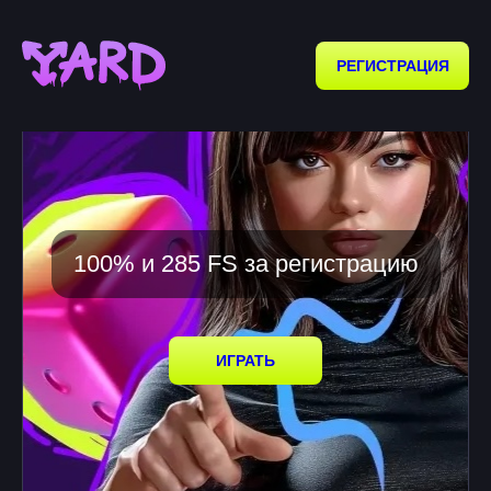
РЕГИСТРАЦИЯ
100% и 285 FS за регистрацию
ИГРАТЬ