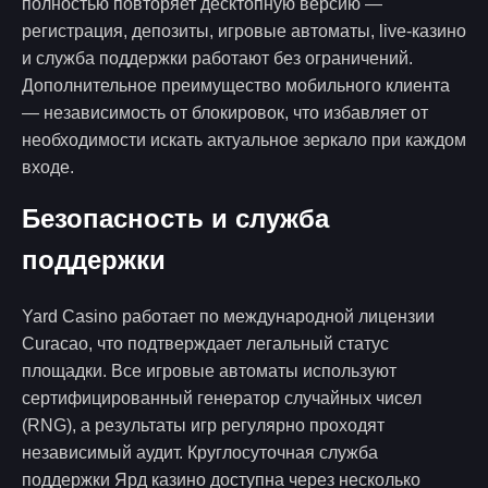
полностью повторяет десктопную версию —
регистрация, депозиты, игровые автоматы, live-казино
и служба поддержки работают без ограничений.
Дополнительное преимущество мобильного клиента
— независимость от блокировок, что избавляет от
необходимости искать актуальное зеркало при каждом
входе.
Безопасность и служба
поддержки
Yard Casino работает по международной лицензии
Curacao, что подтверждает легальный статус
площадки. Все игровые автоматы используют
сертифицированный генератор случайных чисел
(RNG), а результаты игр регулярно проходят
независимый аудит. Круглосуточная служба
поддержки Ярд казино доступна через несколько