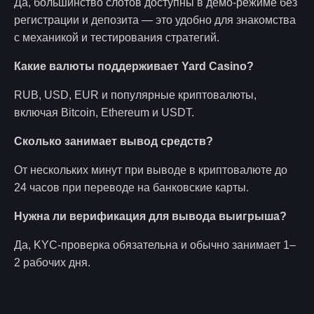
Да, большинство слотов доступны в демо-режиме без
регистрации и депозита — это удобно для знакомства
с механикой и тестирования стратегий.
Какие валюты поддерживает Yard Casino?
RUB, USD, EUR и популярные криптовалюты,
включая Bitcoin, Ethereum и USDT.
Сколько занимает вывод средств?
От нескольких минут при выводе в криптовалюте до
24 часов при переводе на банковские карты.
Нужна ли верификация для вывода выигрыша?
Да, KYC-проверка обязательна и обычно занимает 1–
2 рабочих дня.