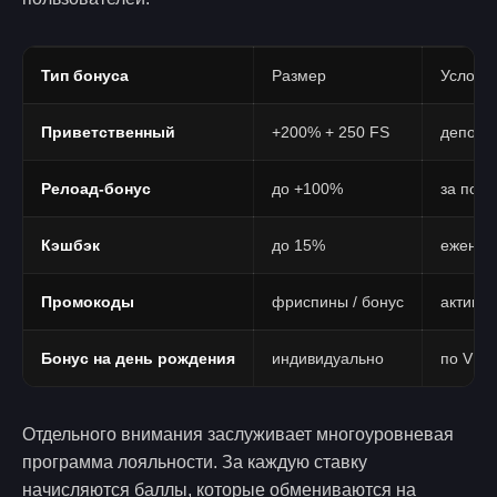
Тип бонуса
Размер
Услови
Приветственный
+200% + 250 FS
депозит
Релоад-бонус
до +100%
за пов
Кэшбэк
до 15%
еженед
Промокоды
фриспины / бонус
активац
Бонус на день рождения
индивидуально
по VIP-
Отдельного внимания заслуживает многоуровневая
программа лояльности. За каждую ставку
начисляются баллы, которые обмениваются на