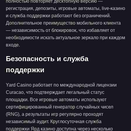
полностью повторяет десктопную версию —
регистрация, депозиты, игровые автоматы, live-казино
и служба поддержки работают без ограничений.
Дополнительное преимущество мобильного клиента
— независимость от блокировок, что избавляет от
необходимости искать актуальное зеркало при каждом
входе.
Безопасность и служба
поддержки
Yard Casino работает по международной лицензии
Curacao, что подтверждает легальный статус
площадки. Все игровые автоматы используют
сертифицированный генератор случайных чисел
(RNG), а результаты игр регулярно проходят
независимый аудит. Круглосуточная служба
поддержки Ярд казино доступна через несколько