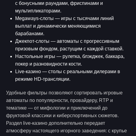
с бонусными раундами, фриспинами и
мультипликаторами.
Megaways-слоты — игры с тысячами линий
выплат и динамически меняющимися
барабанами.
Джекпот-слоты — автоматы с прогрессивным
призовым фондом, растущим с каждой ставкой.
Настольные игры — рулетка, блэкджек, баккара,
покер и разновидности кости.
Live-казино — столы с реальными дилерами в
режиме HD-трансляции.
Удобные фильтры позволяют сортировать игровые
автоматы по популярности, провайдеру, RTP и
тематике — от мифологии и приключений до
фруктовой классики и киберспортивных сюжетов.
Раздел live-казино дополнительно передает
атмосферу настоящего игорного заведения: с крупье