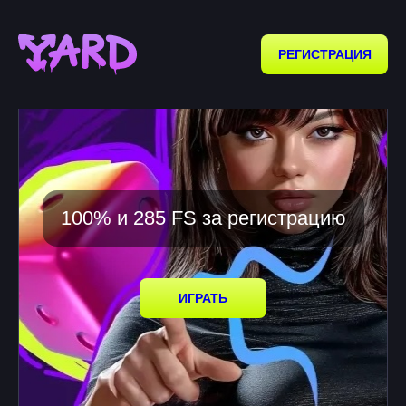
РЕГИСТРАЦИЯ
100% и 285 FS за регистрацию
ИГРАТЬ