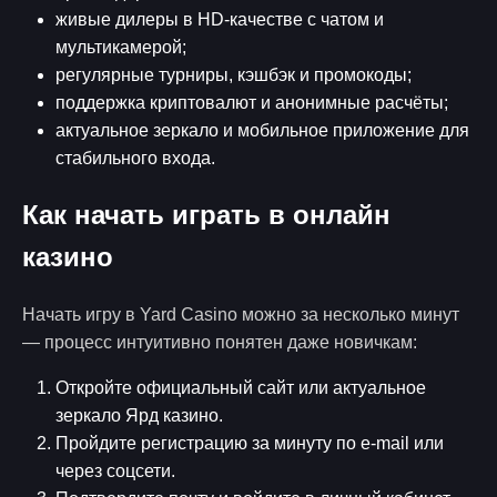
живые дилеры в HD-качестве с чатом и
мультикамерой;
регулярные турниры, кэшбэк и промокоды;
поддержка криптовалют и анонимные расчёты;
актуальное зеркало и мобильное приложение для
стабильного входа.
Как начать играть в онлайн
казино
Начать игру в Yard Casino можно за несколько минут
— процесс интуитивно понятен даже новичкам:
Откройте официальный сайт или актуальное
зеркало Ярд казино.
Пройдите регистрацию за минуту по e-mail или
через соцсети.