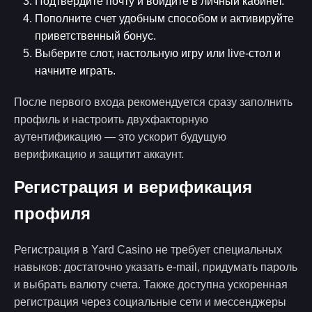
Подтвердите почту и войдите в личный кабинет.
Пополните счет удобным способом и активируйте
приветственный бонус.
Выберите слот, настольную игру или live-стол и
начните играть.
После первого входа рекомендуется сразу заполнить
профиль и настроить двухфакторную
аутентификацию — это ускорит будущую
верификацию и защитит аккаунт.
Регистрация и верификация
профиля
Регистрация в Yard Casino не требует специальных
навыков: достаточно указать e-mail, придумать пароль
и выбрать валюту счета. Также доступна ускоренная
регистрация через социальные сети и мессенджеры