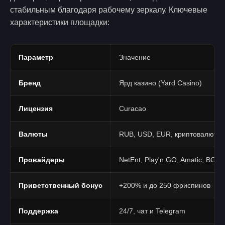
стабильным благодаря рабочему зеркалу. Ключевые
характеристики площадки:
Параметр
Значение
Бренд
Ярд казино (Yard Casino)
Лицензия
Curacao
Валюты
RUB, USD, EUR, криптовалюта
Провайдеры
NetEnt, Play'n GO, Amatic, BGam
Приветственный бонус
+200% и до 250 фриспинов
Поддержка
24/7, чат и Telegram