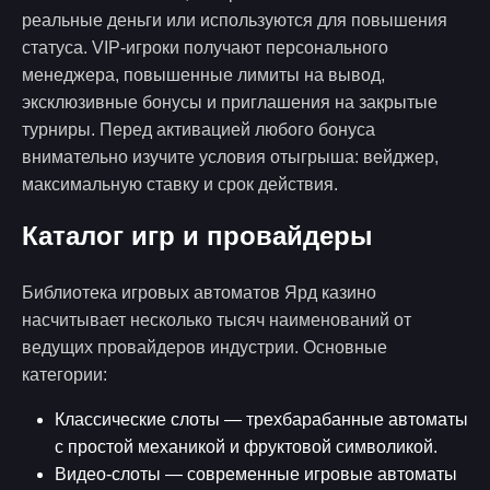
реальные деньги или используются для повышения
статуса. VIP-игроки получают персонального
менеджера, повышенные лимиты на вывод,
эксклюзивные бонусы и приглашения на закрытые
турниры. Перед активацией любого бонуса
внимательно изучите условия отыгрыша: вейджер,
максимальную ставку и срок действия.
Каталог игр и провайдеры
Библиотека игровых автоматов Ярд казино
насчитывает несколько тысяч наименований от
ведущих провайдеров индустрии. Основные
категории:
Классические слоты — трехбарабанные автоматы
с простой механикой и фруктовой символикой.
Видео-слоты — современные игровые автоматы