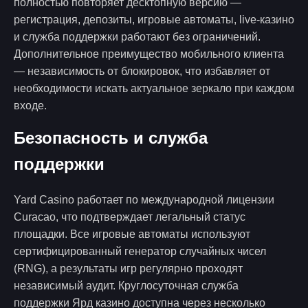
полностью повторяет десктопную версию —
регистрация, депозиты, игровые автоматы, live-казино
и служба поддержки работают без ограничений.
Дополнительное преимущество мобильного клиента
— независимость от блокировок, что избавляет от
необходимости искать актуальное зеркало при каждом
входе.
Безопасность и служба
поддержки
Yard Casino работает по международной лицензии
Curacao, что подтверждает легальный статус
площадки. Все игровые автоматы используют
сертифицированный генератор случайных чисел
(RNG), а результаты игр регулярно проходят
независимый аудит. Круглосуточная служба
поддержки Ярд казино доступна через несколько