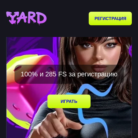
РЕГИСТРАЦИЯ
100% и 285 FS за регистрацию
ИГРАТЬ