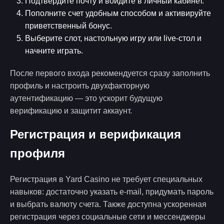
Подтвердите почту и войдите в личный кабинет.
Пополните счет удобным способом и активируйте
приветственный бонус.
Выберите слот, настольную игру или live-стол и
начните играть.
После первого входа рекомендуется сразу заполнить
профиль и настроить двухфакторную
аутентификацию — это ускорит будущую
верификацию и защитит аккаунт.
Регистрация и верификация
профиля
Регистрация в Yard Casino не требует специальных
навыков: достаточно указать e-mail, придумать пароль
и выбрать валюту счета. Также доступна ускоренная
регистрация через социальные сети и мессенджеры