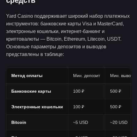
средств
Yard Casino поддерживает широкий набор платежных
инструментов: банковские карты Visa и MasterCard,
электронные кошельки, интернет-банкинг и
криптовалюты — Bitcoin, Ethereum, Litecoin, USDT.
Основные параметры депозитов и выводов
представлены в таблице:
Метод оплаты
Мин. депозит
Мин. вывод
Банковские карты
100 ₽
500 ₽
Электронные кошельки
100 ₽
500 ₽
Bitcoin
~5 USD
~20 USD