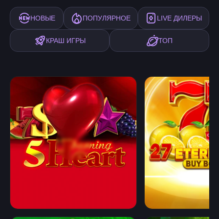
НОВЫЕ
ПОПУЛЯРНОЕ
LIVE ДИЛЕРЫ
КРАШ ИГРЫ
ТОП