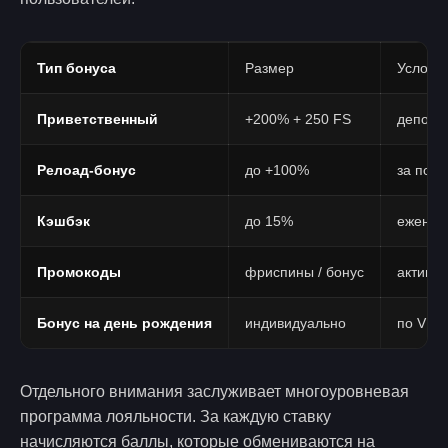
Тип бонуса
Размер
Услови
Приветственный
+200% + 250 FS
депозит
Релоад-бонус
до +100%
за пов
Кэшбэк
до 15%
еженед
Промокоды
фриспины / бонус
активац
Бонус на день рождения
индивидуально
по VIP-
Отдельного внимания заслуживает многоуровневая
программа лояльности. За каждую ставку
начисляются баллы, которые обмениваются на