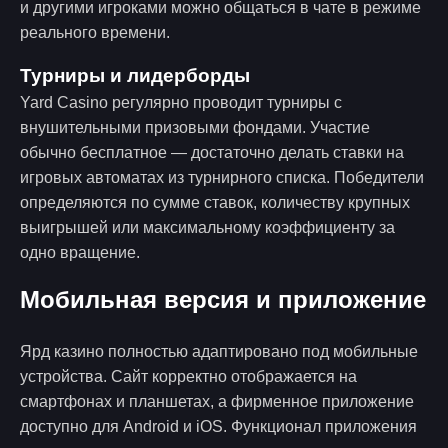
и другими игроками можно общаться в чате в режиме
реального времени.
Турниры и лидерборды
Yard Casino регулярно проводит турниры с
внушительными призовыми фондами. Участие
обычно бесплатное — достаточно делать ставки на
игровых автоматах из турнирного списка. Победители
определяются по сумме ставок, количеству крупных
выигрышей или максимальному коэффициенту за
одно вращение.
Мобильная версия и приложение
Ярд казино полностью адаптировано под мобильные
устройства. Сайт корректно отображается на
смартфонах и планшетах, а фирменное приложение
доступно для Android и iOS. Функционал приложения