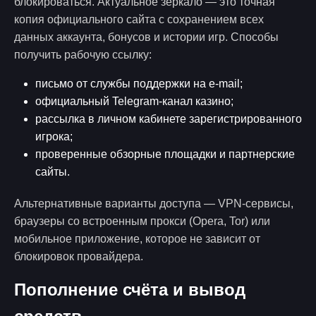
блокироваться. Актуальное зеркало — это точная
копия официального сайта с сохранением всех
данных аккаунта, бонусов и истории игр. Способы
получить рабочую ссылку:
письмо от службы поддержки на e-mail;
официальный Telegram-канал казино;
рассылка в личном кабинете зарегистрированного
игрока;
проверенные обзорные площадки и партнерские
сайты.
Альтернативные варианты доступа — VPN-сервисы,
браузеры со встроенным прокси (Opera, Tor) или
мобильное приложение, которое не зависит от
блокировок провайдера.
Пополнение счёта и вывод