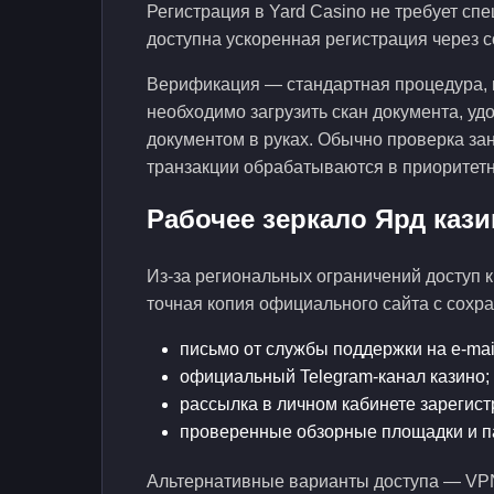
Регистрация в Yard Casino не требует спе
доступна ускоренная регистрация через 
Верификация — стандартная процедура, н
необходимо загрузить скан документа, у
документом в руках. Обычно проверка зан
транзакции обрабатываются в приоритетн
Рабочее зеркало Ярд каз
Из-за региональных ограничений доступ 
точная копия официального сайта с сохра
письмо от службы поддержки на e-mai
официальный Telegram-канал казино;
рассылка в личном кабинете зарегист
проверенные обзорные площадки и п
Альтернативные варианты доступа — VPN-