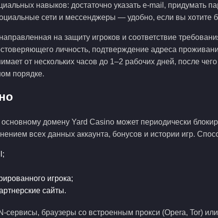
циальных навыков: достаточно указать e-mail, придумать п
социальные сети и мессенджеры — удобно, если вы хотите 
аправленная на защиту игроков и соответствие требовани
достоверяющего личность, подтверждение адреса проживани
имает от нескольких часов до 1–2 рабочих дней, после чег
ом порядке.
ино
к основному домену Yard Casino может периодически блокир
нением всех данных аккаунта, бонусов и истории игр. Спос
l;
рированного игрока;
артнерские сайты.
сервисы, браузеры со встроенным прокси (Opera, Tor) ил