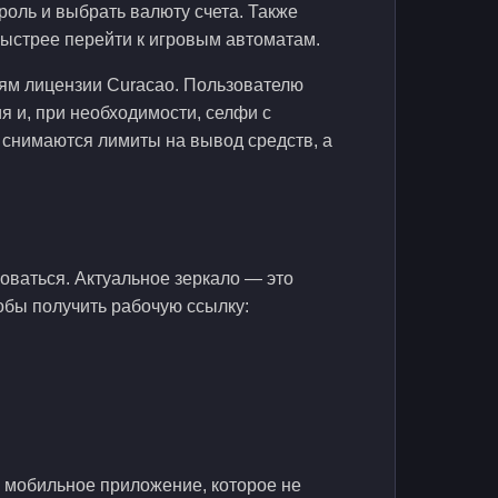
ароль и выбрать валюту счета. Также
быстрее перейти к игровым автоматам.
ям лицензии Curacao. Пользователю
я и, при необходимости, селфи с
о снимаются лимиты на вывод средств, а
оваться. Актуальное зеркало — это
обы получить рабочую ссылку:
и мобильное приложение, которое не