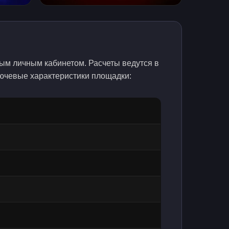
ным личным кабинетом. Расчеты ведутся в
лючевые характеристики площадки: