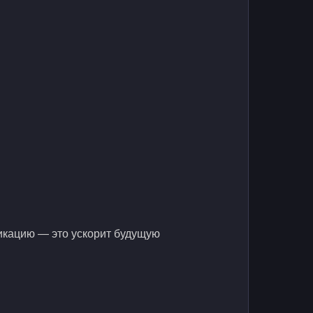
икацию — это ускорит будущую