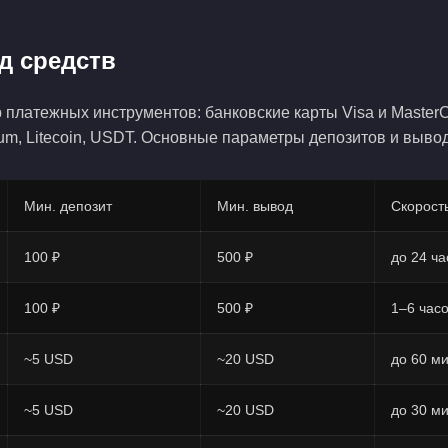
д средств
платежных инструментов: банковские карты Visa и MasterC
eum, Litecoin, USDT. Основные параметры депозитов и выво
Мин. депозит
Мин. вывод
Скорост
100 ₽
500 ₽
до 24 ча
100 ₽
500 ₽
1–6 час
~5 USD
~20 USD
до 60 м
~5 USD
~20 USD
до 30 м