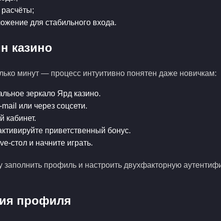
 расчёты;
ожение для стабильного входа.
йн казино
олько минут — процесс интуитивно понятен даже новичкам:
альное зеркало Ярд казино.
mail или через соцсети.
й кабинет.
активируйте приветственный бонус.
ve-стол и начните играть.
у заполнить профиль и настроить двухфакторную аутентиф
ция профиля