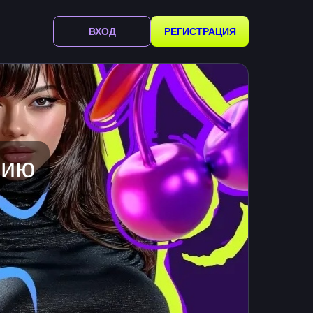
ВХОД
РЕГИСТРАЦИЯ
цию