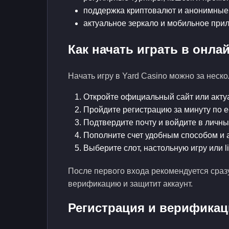
поддержка криптовалют и анонимные
актуальное зеркало и мобильное прил
Как начать играть в онла
Начать игру в Yard Casino можно за неск
Откройте официальный сайт или акту
Пройдите регистрацию за минуту по e-
Подтвердите почту и войдите в личны
Пополните счет удобным способом и 
Выберите слот, настольную игру или li
После первого входа рекомендуется сраз
верификацию и защитит аккаунт.
Регистрация и верифика