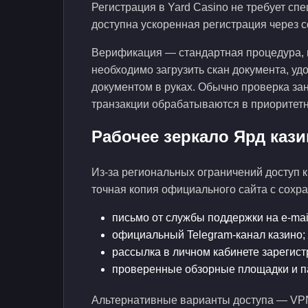
Регистрация в Yard Casino не требует спе
доступна ускоренная регистрация через 
Верификация — стандартная процедура, н
необходимо загрузить скан документа, у
документом в руках. Обычно проверка зан
транзакции обрабатываются в приоритетн
Рабочее зеркало Ярд каз
Из-за региональных ограничений доступ 
точная копия официального сайта с сохра
письмо от службы поддержки на e-mai
официальный Telegram-канал казино;
рассылка в личном кабинете зарегист
проверенные обзорные площадки и п
Альтернативные варианты доступа — VPN-