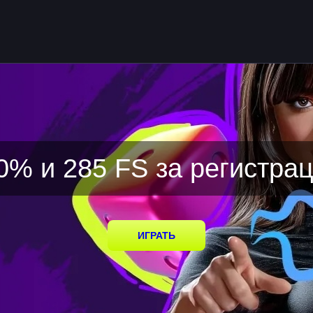
0% и 285 FS за регистра
ИГРАТЬ