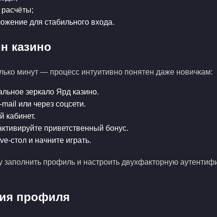
 расчёты;
ожение для стабильного входа.
йн казино
олько минут — процесс интуитивно понятен даже новичкам:
альное зеркало Ярд казино.
mail или через соцсети.
й кабинет.
активируйте приветственный бонус.
ve-стол и начните играть.
у заполнить профиль и настроить двухфакторную аутентиф
ция профиля